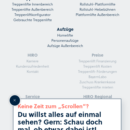
Treppenlifte Innenbereich
Rollstuhl-Plattformlifte
Treppenlifte Außenbereich
Rollstuhl-Hebebühnen
Treppenliftkonfigurator
Plattformlifte Außenbereich
Gebrauchte Treppenlifte
Aufzüge
Homelifte
Personenaufzüge
Aufzüge Außenbereich
HIRO
Preise
Karriere
Treppenlift Finanzierung
Kundenzufriedenheit
Treppenlift Kosten
Kontakt
Treppenlift-Förderungen
BayernLabo
Zuschuss Krankenkasse
Treppenlifte mieten
Service
HIRO Regional
HIRO Fachberater
Treppenlifte in Köln
Keine Zeit zum „Scrollen“?
Darum HIRO
Treppenlifte in Frankfurt
Du willst alles auf einmal
Herstellergarantie
Treppenlifte in Stuttgart
Kunden beraten
Treppenlifte in Düsseldorf
sehen? Gern: Schau doch
Service und Montage
Treppenlifte in Dresden
mal, ob etwas dabei ist!
HIRO Magazin
Treppenlifte in Hannover