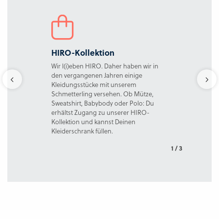
HIRO-Kollektion
Moder
e
Wir l(i)eben HIRO. Daher haben wir in
Du verb
ötigen
den vergangenen Jahren einige
sind kli
 jeden
Kleidungsstücke mit unserem
sowohl 
ürlich
Schmetterling versehen. Ob Mütze,
ansprec
Sweatshirt, Babybody oder Polo: Du
eine Se
erhältst Zugang zu unserer HIRO-
Kollektion und kannst Deinen
Kleiderschrank füllen.
1
/ 3