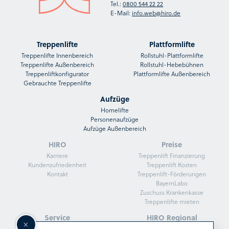
Tel.:
0800 544 22 22
E-Mail:
info.web@hiro.de
Treppenlifte
Plattformlifte
Treppenlifte Innenbereich
Rollstuhl-Plattformlifte
Treppenlifte Außenbereich
Rollstuhl-Hebebühnen
Treppenliftkonfigurator
Plattformlifte Außenbereich
Gebrauchte Treppenlifte
Aufzüge
Homelifte
Personenaufzüge
Aufzüge Außenbereich
HIRO
Preise
Karriere
Treppenlift Finanzierung
Kundenzufriedenheit
Treppenlift Kosten
Kontakt
Treppenlift-Förderungen
BayernLabo
Zuschuss Krankenkasse
Treppenlifte mieten
Service
HIRO Regional
HIRO Fachberater
Treppenlifte in Köln