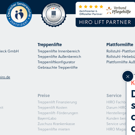
Treppenlifte
Plattformlifte
nsieck GmbH
Treppenlifte Innenbereich
Rollstuhl-Plattfor
Treppenlifte Außenbereich
Rollstuhl-Hebeb
Treppenliftkonfigurator
Plattformlifte Au
Gebrauchte Treppenlifte
iro.de
K
Preise
Service
Treppenlift Finanzierung
HIRO Fachberate
it
Treppenlift Kosten
Darum HIRO
Treppenlift-Förderungen
Herstellergaranti
BayernLabo
Kunden beraten
Zuschuss Krankenkasse
Service und Mon
Treppenlifte mieten
HIRO Magazin