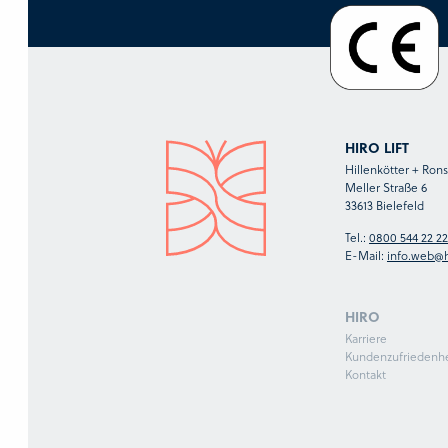
HIRO LIFT
Hillenkötter + Ro
Meller Straße 6
33613 Bielefeld
Tel.:
0800 544 22 22
E-Mail:
info.web@h
HIRO
Karriere
Kundenzufriedenhe
Kontakt