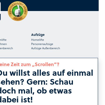
Aufzüge
mlifte
Homelifte
ühnen
Personenaufzüge
ßenbereich
Aufzüge Außenbereich
eine Zeit zum „Scrollen“?
Du willst alles auf einmal
HIRO Regional
sehen? Gern: Schau
r
Treppenlifte in Köln
Treppenlifte in Frankfurt
doch mal, ob etwas
e
Treppenlifte in Stuttgart
Treppenlifte in Düsseldorf
dabei ist!
tage
Treppenlifte in Dresden
Treppenlifte in Hannover