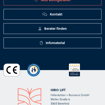
Kontakt
Berater finden
Infomaterial
HIRO LIFT
Hillenkötter + Ronsieck GmbH
Meller Straße 6
33613 Bielefeld