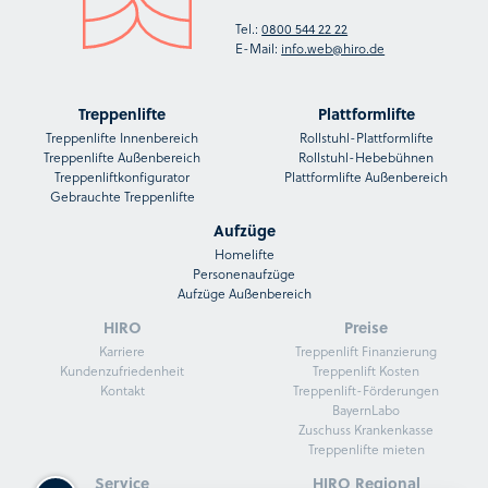
Tel.:
0800 544 22 22
E-Mail:
info.web@hiro.de
Treppenlifte
Plattformlifte
Treppenlifte Innenbereich
Rollstuhl-Plattformlifte
Treppenlifte Außenbereich
Rollstuhl-Hebebühnen
Treppenliftkonfigurator
Plattformlifte Außenbereich
Gebrauchte Treppenlifte
Aufzüge
Homelifte
Personenaufzüge
Aufzüge Außenbereich
HIRO
Preise
Karriere
Treppenlift Finanzierung
Kundenzufriedenheit
Treppenlift Kosten
Kontakt
Treppenlift-Förderungen
BayernLabo
Zuschuss Krankenkasse
Treppenlifte mieten
Service
HIRO Regional