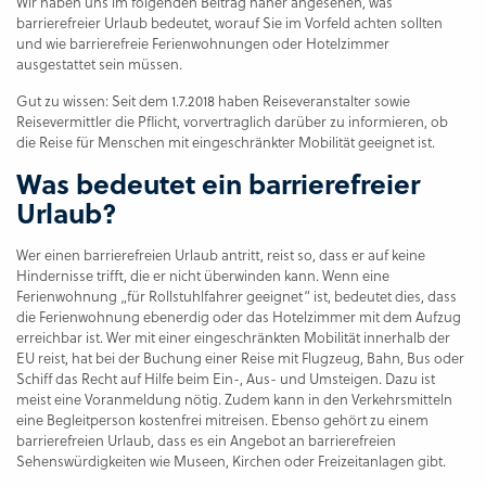
Wir haben uns im folgenden Beitrag näher angesehen, was
barrierefreier Urlaub bedeutet, worauf Sie im Vorfeld achten sollten
und wie barrierefreie Ferienwohnungen oder Hotelzimmer
ausgestattet sein müssen.
Gut zu wissen: Seit dem 1.7.2018 haben Reiseveranstalter sowie
Reisevermittler die Pflicht, vorvertraglich darüber zu informieren, ob
die Reise für Menschen mit eingeschränkter Mobilität geeignet ist.
Was bedeutet ein barrierefreier
Urlaub?
Wer einen barrierefreien Urlaub antritt, reist so, dass er auf keine
Hindernisse trifft, die er nicht überwinden kann. Wenn eine
Ferienwohnung „für Rollstuhlfahrer geeignet“ ist, bedeutet dies, dass
die Ferienwohnung ebenerdig oder das Hotelzimmer mit dem Aufzug
erreichbar ist. Wer mit einer eingeschränkten Mobilität innerhalb der
EU reist, hat bei der Buchung einer Reise mit Flugzeug, Bahn, Bus oder
Schiff das Recht auf Hilfe beim Ein-, Aus- und Umsteigen. Dazu ist
meist eine Voranmeldung nötig. Zudem kann in den Verkehrsmitteln
eine Begleitperson kostenfrei mitreisen. Ebenso gehört zu einem
barrierefreien Urlaub, dass es ein Angebot an barrierefreien
Sehenswürdigkeiten wie Museen, Kirchen oder Freizeitanlagen gibt.