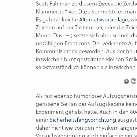
Scott Fahlman zu diesem Zweck die Zeic
Klammer zu“ vor. Dazu vermerkte er, man sol
Es gab zahlreiche
Alternativvorschläge
, w
Zeichen auf der Tastatur sei, oder die Z
Mund. Das : – ) setzte sich aber schnell 
unzähligen Emoticons. Der verkannte Auf
Kommunizierens geworden. Aus der heuti
inzwischen bunt gestalteten kleinen Sm
selbstverständlich können sie inzwischen 
😂 😇
Als fast ebenso humorloser Aufzugsherst
gerissene Seil an der Aufzugskabine ke
Experiment gehabt hätte. Auch in den 80
einer
Sicherheitsfangvorrichtung
ausgesta
daher nicht wie von den Physikern ange
Versuchsanordnung auch einfach in ein s