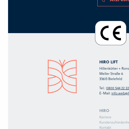
HIRO LIFT
Hillenkötter + Ro
Meller Straße 6
33613 Bielefeld
Tel.:
0800 544 22 22
E-Mail:
info.web@h
HIRO
Karriere
Kundenzufriedenhe
Kontakt