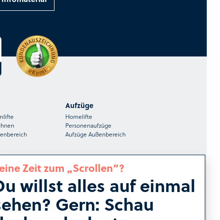
Aufzüge
mlifte
Homelifte
ühnen
Personenaufzüge
ßenbereich
Aufzüge Außenbereich
eine Zeit zum „Scrollen“?
Du willst alles auf einmal
HIRO Regional
sehen? Gern: Schau
r
Treppenlifte in Köln
Treppenlifte in Frankfurt
e
Treppenlifte in Stuttgart