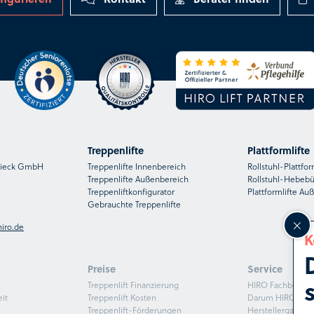
Treppenlifte
Plattformlifte
nsieck GmbH
Treppenlifte Innenbereich
Rollstuhl-Plattfor
Treppenlifte Außenbereich
Rollstuhl-Hebeb
Treppenliftkonfigurator
Plattformlifte Au
Gebrauchte Treppenlifte
iro.de
K
Preise
Service
Treppenlift Finanzierung
HIRO Fachberate
it
Treppenlift Kosten
Darum HIRO
Treppenlift-Förderungen
Herstellergaranti