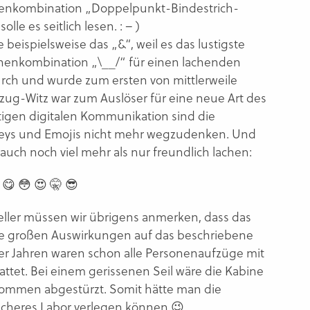
henkombination „Doppelpunkt-Bindestrich-
le es seitlich lesen. : – )
ie beispielsweise das „&“, weil es das lustigste
eichenkombination „\__/“ für einen lachenden
durch und wurde zum ersten von mittlerweile
zug-Witz war zum Auslöser für eine neue Art des
gen digitalen Kommunikation sind die
ileys und Emojis nicht mehr wegzudenken. Und
auch noch viel mehr als nur freundlich lachen:
 😋 😳 😍 🤫 😎
eller müssen wir übrigens anmerken, dass das
ine großen Auswirkungen auf das beschriebene
er Jahren waren schon alle Personenaufzüge mit
ttet. Bei einem gerissenen Seil wäre die Kabine
nommen abgestürzt. Somit hätte man die
icheres Labor verlegen können 😉