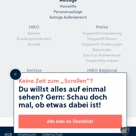
Homelifte
Personenaufzüge
Aufzüge Außenbereich
HIRO
Preise
Karriere
Treppenlift Finanzierung
Kundenzufriedenheit
Treppenlift Kosten
Kontakt
Treppenlift-Förderungen
BayernLabo
Zuschuss Krankenkasse
Treppenlifte mieten
Service
HIRO Regional
HIRO Fachberater
Treppenlifte in Köln
Keine Zeit zum „Scrollen“?
Darum HIRO
Treppenlifte in Frankfurt
Du willst alles auf einmal
Herstellergarantie
Treppenlifte in Stuttgart
Kunden beraten
Treppenlifte in Düsseldorf
sehen? Gern: Schau doch
Service und Montage
Treppenlifte in Dresden
mal, ob etwas dabei ist!
HIRO Magazin
Treppenlifte in Hannover
Alle Jobs im Überblick!
AGB
Impressum
Datenschutz