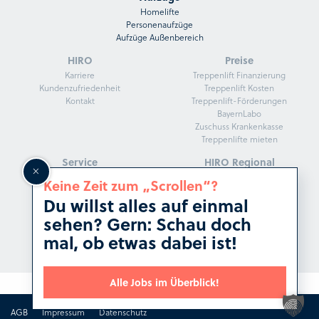
Homelifte
Personenaufzüge
Aufzüge Außenbereich
HIRO
Preise
Karriere
Treppenlift Finanzierung
Kundenzufriedenheit
Treppenlift Kosten
Kontakt
Treppenlift-Förderungen
BayernLabo
Zuschuss Krankenkasse
Treppenlifte mieten
Service
HIRO Regional
HIRO Fachberater
Treppenlifte in Köln
Keine Zeit zum „Scrollen“?
Darum HIRO
Treppenlifte in Frankfurt
Du willst alles auf einmal
Herstellergarantie
Treppenlifte in Stuttgart
Kunden beraten
Treppenlifte in Düsseldorf
sehen? Gern: Schau doch
Service und Montage
Treppenlifte in Dresden
mal, ob etwas dabei ist!
HIRO Magazin
Treppenlifte in Hannover
Alle Jobs im Überblick!
AGB
Impressum
Datenschutz