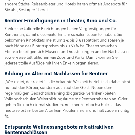
andere Städte. Reiseanbieter und Hotels halten oftmals Angebote für
Sie als „Best Ager“ bereit.
Rentner Ermäßigungen in Theater, Kino und Co.
Zahlreiche kulturelle Einrichtungen bieten Vergünstigungen für
Rentner an, damit diese weiterhin am sozialen Leben teilhaben. Sie
bekommen Kinotickets meist um 2 € bis 3 € rabattiert und sparen je
nach Höhe des Eintrittspreises bis zu 50 % bei Theaterbesuchen.
Ebenso beteiligen sich Museen und Ausstellungen an den Nachlässen
sowie Freizeitattraktionen wie Zoos und Parks. Damit können Sie
jederzeit tolle Ausflüge mit Ihren Enkeln organisieren.
Bildung im Alter mit Nachlässen für Rentner
„Wer rastet, der rostet“ – die bekannte Weisheit bezieht sich dabei nicht
nur auf den Körper, sondern auch auf den Geist. Neben dem
regelmäßigen Gedächtnistraining (Blogartikel verlinken) bieten
Volkshochschulen Weiterbildungskurse mit Rentnerrabatten an. Oder
gehen Sie noch einmal studieren. An einer Fernhochschule ist das
heute selbst im besten Alter kein Problem mehr und hält zudem richtig
fit.
Entspannte Wellnessangebote mit attraktiven
Rentennachlässen